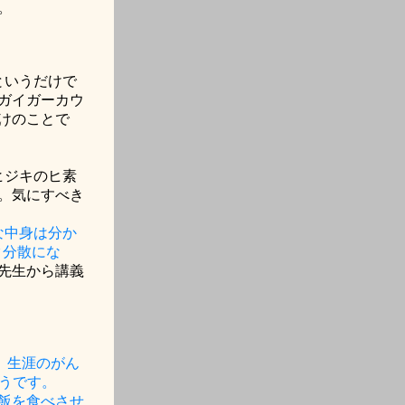
。
。
というだけで
ガイガーカウ
けのことで
ヒジキのヒ素
。気にすべき
な中身は分か
ク分散にな
先生から講義
、生涯のがん
うです。
飯を食べさせ