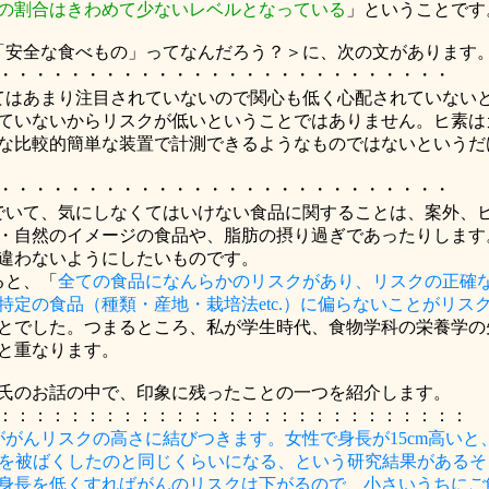
の割合はきわめて少ないレベルとなっている
」ということです
「安全な食べもの」ってなんだろう？＞に、次の文があります
・・・・・・・・・・・・・・・・・・・・・・・・・・
てはあまり注目されていないので関心も低く心配されていない
ていないからリスクが低いということではありません。ヒ素は
な比較的簡単な装置で計測できるようなものではないというだ
・・・・・・・・・・・・・・・・・・・・・・・・・・
でいて、気にしなくてはいけない食品に関することは、案外、
・自然のイメージの食品や、脂肪の摂り過ぎであったりします
違わないようにしたいものです。
ると、「
全ての食品になんらかのリスクがあり、リスクの正確
特定の食品（種類・産地・栽培法
etc.
）に偏らないことがリス
とでした。つまるところ、私が学生時代、食物学科の栄養学の
と重なります。
氏のお話の中で、印象に残ったことの一つを紹介します。
：：：：：：：：：：：：：：：：：：：：：：：：：：：
ががんリスクの高さに結びつきます。女性で身長が
15cm
高いと
を被ばくしたのと同じくらいになる、という研究結果があるそ
長を低くすればがんのリスクは下がるので、小さいうちにご