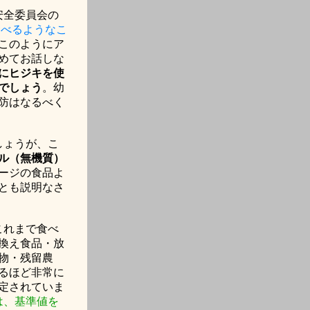
安全委員会の
食べるようなこ
このようにア
めてお話しな
にヒジキを使
でしょう
。幼
防はなるべく
しょうが、こ
ル（無機質）
ージの食品よ
とも説明なさ
これまで食べ
換え食品・放
物・残留農
るほど非常に
定されていま
は、基準値を