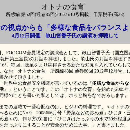
オトナの食育
所感編 第52回(通巻85回)2013/5/10号掲載 千葉悦子(高28)
全の視点からも「多様な食品をバランスよ
4月12日
開催 畝山智香子
氏の講演を拝聴して
日、
FOOCOM
会員限定の講演会として、畝山智香子氏（国立医
情報部第三室長
)
のお話を拝聴しました。畝山氏のお話を拝聴す
すが、毎回、聴衆をより納得させる新たな知見を入れていらし
。なお「オトナの食育 所感編
48
回 通巻
80
回
2012
年
12
月号」
書かせて頂きました。
「世界中の食品安全機関が言っているのは『
多様な食品からな
活
』」ということです。この「オトナの食育」を始めた
2005
年
同様のことを書いた私としては、ホッと胸をなでおろします。
での連載で一番心配なのは、ヒジキの料理です。＜オトナの
べるために
No.9
2008
年
6
月号「野菜などの炒め煮」ひじき・
め煮＞の、作り方の
1
番に「ひじきはたっぷりの水で
30
分程度
をたっぷりにすることが安全のために大事。」と書きました。