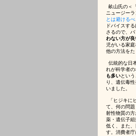
畝山氏の＜
ニュージーラ
とは避けるべ
ドバイスする
さるので、バ
わない方が良
児がいる家庭
他の方法をた
伝統的な日
れが科学者の
も多い
という
り、遺伝毒性
いました。
「ヒジキに
て、何の問題
射性物質の方
薬・遺伝子組
低く、また、
す。消費者庁