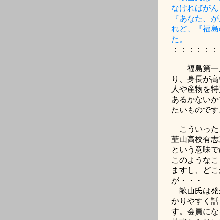
なければがん
『あなた、が
れど、『福島
た。
：：：：：：
福島第一原
り、身長が高
人や産物を特
あるかないか
たいものです
こういった
韮山高校有志
という意味で
このようなこ
ますし、どこ
が・・・
畝山氏は発が
かりやすく話
す。会員にな