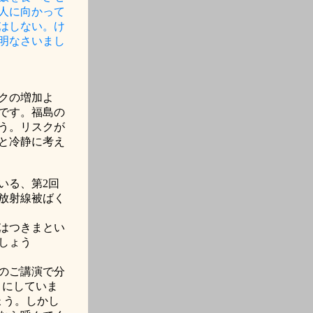
人に向かって
はしない。け
明なさいまし
クの増加よ
です。福島の
う。リスクが
と冷静に考え
いる、第
2
回
放射線被ばく
はつきまとい
しょう
のご講演で分
うにしていま
ょう。しかし