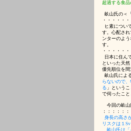
超過する食品
畝山氏の＜
・・・・・・
ヒ素につい
す。心配され
ンターのよう
す。
・・・・・・
日本に住ん
といった天然
優先順位を間
畝山氏によ
らないので、
る
」というこ
で伺ったこと
今回の畝山
：：：：：：
身長の高さ
リスクは１
Sv
畝山氏は「身