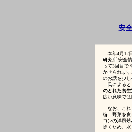
安
本年
4
月
12
研究所 安全
って
3
回目で
かせられます
のお話を少し
氏によると
のとれた食生
広い意味では
なお、これま
編 野菜を食
コンの洋風炒
除くため、水