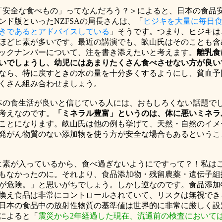
「安全な食べもの」ってなんだろう？＞によると、日本の食品
ンド版といった
NZFSA
の局長さんは、「
ヒジキを大量に毎日
きであるとアドバイスしている
」そうです。つまり、ヒジキは
ほどヒ素が多いです。最近の講演でも、畝山氏はそのことも含
ックナンバーについて、注を書き添えたいと考えます。
離乳食
いでしょうし、幼児にはあまりたくさん食べさせない方が良い
なら、特に戻すときの水の量を十分多くするようにし、貧血予
くさん組み合わせましょう。
本の食生活が良いと信じている人には、おもしろくない話題で
考えなのです。
「ミネラル豊富」というのは、体に悪いミネラ
ことになります。畝山氏は他の例も挙げて、天然・自然のイメ
発がん物質のない添加物を使う方が安全な場合もあるというこ
ヒ素が入っているから、食べ過ぎないようにですって？！私は
もなかったのに。それより、食品添加物・残留農薬・遺伝子組
が危険。」と思いがちでしょう。しかし逆なのです。食品添加
換え食品は非常にコントロールされていて、リスクは無視でき
日本の食品中の放射性物質の基準値は世界的に非常に厳しく設
によると「
震災から
2
年経過した現在、流通前の検査において