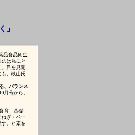
く」
薬品食品衛生
るのは私にと
て、目を見開
にも、畝山氏
る、バランス
10
月号から、
食育 基礎
玉ねぎ・ベー
戻す。ヒ素を