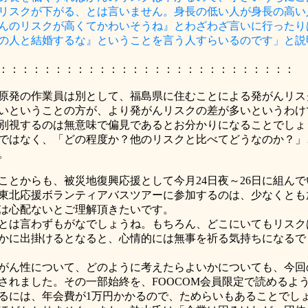
リスクが下がる、とは言いません。身長の低い人が身長の高い
んのリスクが高くてかわいそうね』とわざわざ言いに行ったり
の人と結婚するな』ということを言う人すらいるのです」と説
：：：：：：：：：：：：：：：：：：：：：：：：：：：
発の作業員は別として、福島県に住むことによる発がんリス
いということの方が、より発がんリスクの差が多いというわけ
別視するのは無意味で偏見であるとお分かりになることでしょ
ではなく、「どの程度か？他のリスクと比べてどうなのか？」
。
ことからも、被災地復興応援として今月
24
日夜～
26
日に組んで
東北応援ボランティアバスツアーに参加するのは、少なくとも
は心配ないとご理解頂きたいです。
とは言わずもがなでしょうね。もちろん、どこにいてもリスク
かに出掛けるとなると、心情的には無事を祈る気持ちになるで
ん性について、どのように考えたらよいかについても、今回
されました。その一部始終を、
FOOCOM
会員限定で読めるよ
るには、年会費が
1
万円かかるので、ためらいもあることでし